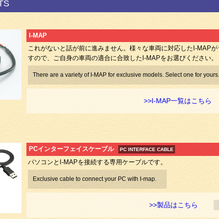
TS
I-MAP
これがないと話が前に進みません。様々な車両に対応したI-MAP
すので、ご自身の車両の適合に合致したI-MAPをお選びください。
There are a variety of I-MAP for exclusive models. Select one for yours
>>I-MAP一覧はこちら
PCインターフェイスケーブル
PC INTERFACE CABLE
パソコンとI-MAPを接続する専用ケーブルです。
Exclusive cable to connect your PC with I-map.
>>製品はこちら