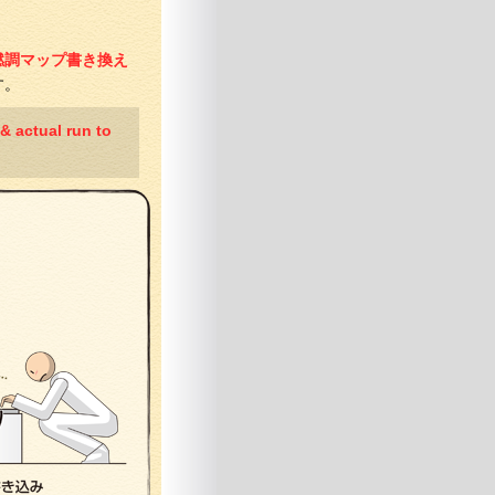
燃調マップ書き換え
す。
 & actual run to