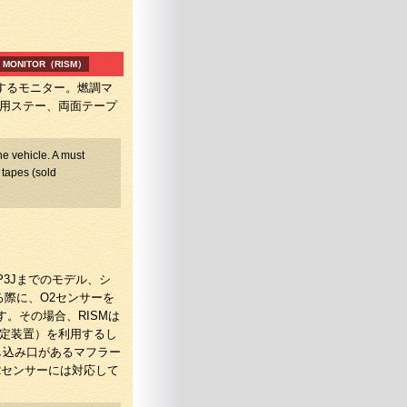
2 MONITOR（RISM）
するモニター。燃調マ
用ステー、両面テープ
he vehicle. A must
 tapes (sold
P3Jまでのモデル、シ
る際に、O2センサーを
。その場合、RISMは
定装置）を利用するし
し込み口があるマフラー
2センサーには対応して