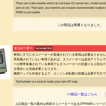
There are a few models which do not have O2 sensor (ex. model pro
and so on). That case, you need to use chassis dynamometer (output 
RISM is not usable.
この商品は廃番となりました。
タコメーター
TACHOMETER
車両にすでにタコメーターが装備されている車両は必要ありません
準装備されていない車両であれば、タコメーターは必須アイテムで
ーが標準装備されている車両でもタコメーターの目盛りを上回るチ
る場合にも別途必要となります。
燃調マップを作成する上で、エンジン回転数の把握は必要不可欠で
Tachometer is a must to make your own A/F map.
>>製品一覧はこちら
上記製品一覧の案内は簡易タコメーターであるOPPAMAシリー