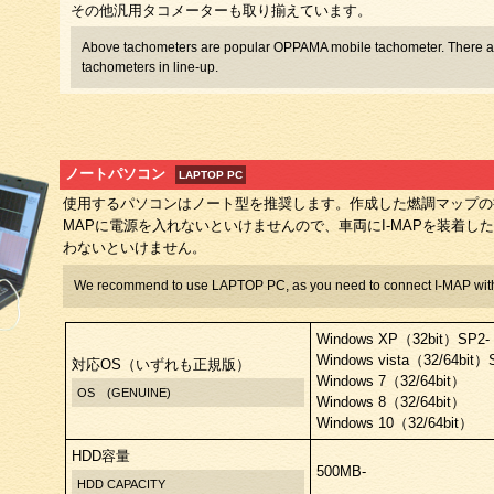
その他汎用タコメーターも取り揃えています。
Above tachometers are popular OPPAMA mobile tachometer. There ar
tachometers in line-up.
ノートパソコン
LAPTOP PC
使用するパソコンはノート型を推奨します。作成した燃調マップの書
MAPに電源を入れないといけませんので、車両にI-MAPを装着し
わないといけません。
We recommend to use LAPTOP PC, as you need to connect I-MAP with
Windows XP（32bit）SP2-
Windows vista（32/64bit）
対応OS（いずれも正規版）
Windows 7（32/64bit）
OS (GENUINE)
Windows 8（32/64bit）
Windows 10（32/64bit）
HDD容量
500MB-
HDD CAPACITY