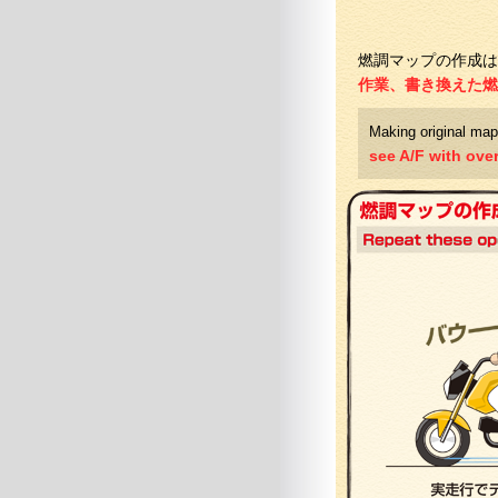
燃調マップの作成
作業、書き換えた
Making original map
see A/F with ove