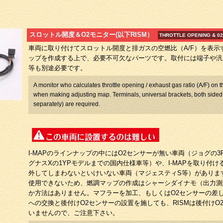
スロットル開度＆O2モニター(以下RISM）
THROTTLE OPENING & 0
車両に取り付けてスロットル開度と排ガスの空燃比（A/F）を表示
ップを作成する上で、必要不可欠なパーツです。取付には端子や汎
等も別途必要です。
A monitor who calculates throttle opening / exhaust gas ratio (A/F) on t
when making adjusting map. Terminals, universal brackets, both sided
separately) are required.
I-MAPのラインナップの中にはO2センサーが無い車両（ジョグの3
グナスXの1YPモデルまでの国内仕様車等）や、I-MAPを取り付け
外してしまわないといけいない車両（マジェスティS等）があります
使用できないため、燃調マップの作成はシャーシダイナモ（出力測
か方法はありません。マフラーを加工、もしくはO2センサーの差
への交換と後付けO2センサーの設置を施しても、RISMは後付けO
いませんので、ご注意下さい。