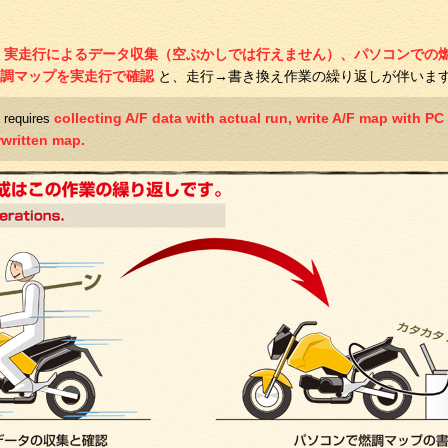
は
実走行によるデータ収集（空ぶかしでは行えません）、パソコンでの
燃調マップを実走行で確認
と、走行→書き換え作業の繰り返しが伴いま
collecting A/F data with actual run, write A/F map with PC
 requires
rwritten map.