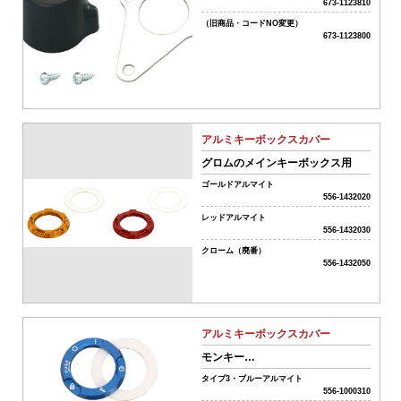
名
673-1123810
（旧商品・コードNO変更）
673-1123800
商
品
タ
イ
アルミキーボックスカバー
プ
グロムのメインキーボックス用
全
て
ゴールドアルマイト
ク
556-1432020
リ
車
レッドアルマイト
ア
556-1432030
種
名･
クローム（廃番）
556-1432050
形
式
アルミキーボックスカバー
モンキー
フ
125（JB02/JB03/JB05）・
リ
タイプ3・ブルーアルマイト
CB125R（JC79）
556-1000310
ー