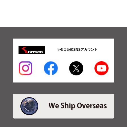
ツ
08-
操
安
系
パ
ー
ツ
09-
キタコ公式SNSアカウント
ブ
レ
ー
キ
系
パ
ー
ツ
10-
メ
ー
タ
ー
系
パ