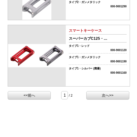
気
タイプ2・ガンメタリック
系
000-9001290
パ
ー
ツ
スマートキーケース
06-
排
スーパーカブC125・
気
PCX125(JF81)・PCX150(KF30)
タイプ1・レッド
系
000-9001120
パ
タイプ1・ガンメタリック
ー
000-9001190
ツ
タイプ1・シルバー (廃番)
07-
000-9001160
電
装
系
チ
<<前へ
次へ>>
/ 2
ュ
ー
ニ
ン
グ
パ
ー