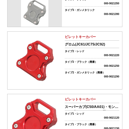
000-9021350
タイプ3・ガンメタリック
01-
000-9021390
ボ
ア
ア
ッ
ビレットキーカバー
プ
系
グロム(JC61/JC75/JC92)
パ
タイプ2・レッド
ー
000-9021220
ツ
タイプ2・ブラック（廃番）
02-
000-9021250
エ
タイプ2・ガンメタリック（廃番）
ン
000-9021290
ジ
ン
系
パ
ビレットキーカバー
ー
ツ
スーパーカブ(C50/AA01)・モンキ
ー・ゴリラ(Z50J/AB27)等
タイプ1・レッド
03-
000-9021120
ミ
ッ
タイプ1・ブラック（廃番）
000-9021150