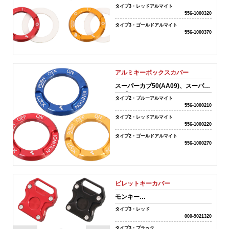
タイプ3・レッドアルマイト
ワ
556-1000320
ー
タイプ3・ゴールドアルマイト
ド
556-1000370
リ
アルミキーボックスカバー
セ
スーパーカブ50(AA09)、スーパー
ッ
カブ110(JA44)
ト
タイプ2・ブルーアルマイト
556-1000210
カ
タイプ2・レッドアルマイト
テ
556-1000220
ゴ
タイプ2・ゴールドアルマイト
リ
556-1000270
ー
か
ら
ビレットキーカバー
探
モンキー
す
125（JB02/JB03/JB05）・
タイプ3・レッド
CT125 ハンターカブ（JA55/65）
000-9021320
タイプ3・ブラック