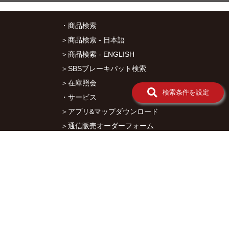
ー
ツ
・商品検索
11-
ハ
＞商品検索 - 日本語
ン
＞商品検索 - ENGLISH
ド
ル
＞SBSブレーキパット検索
系
＞在庫照会
パ
検索条件を設定
ー
・サービス
ツ
＞アプリ&マップダウンロード
12-
ラ
＞通信販売オーダーフォーム
イ
＞カタログ閲覧
ト/
ウ
・キタコについて
イ
＞会社概要
ン
カ
＞採用情報
ー
＞オークションでの売買について
系
パ
＞プライバシーポリシー
ー
ツ