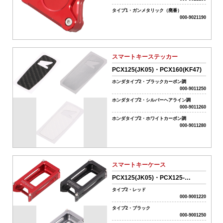
シ
ョ
タイプ1・ガンメタリック（廃番）
000-9021190
ン
車
駆
動
系
スマートキーステッカー
パ
PCX125(JK05)・PCX160(KF47)
ー
ツ
ホンダタイプ2・ブラックカーボン調
000-9011250
04-
ホンダタイプ2・シルバーヘアライン調
ス
000-9011260
ク
ホンダタイプ2・ホワイトカーボン調
ー
000-9011280
タ
ー
駆
動
スマートキーケース
系
パ
PCX125(JK05)・PCX125-
ー
E:HEV(JK06)・PCX160(KF47)
タイプ2・レッド
ツ
000-9001220
05-
タイプ2・ブラック
吸
000-9001250