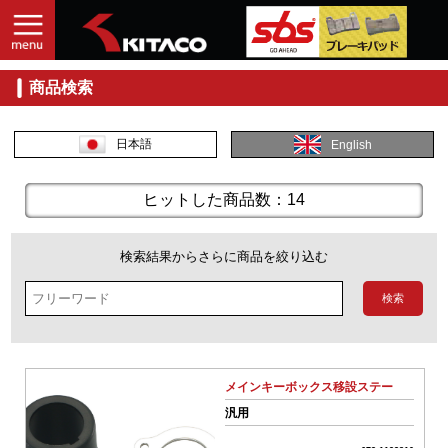
商品検索
入
力
し
日本語
English
て
探
す
ヒットした商品数：14
商
品
検索結果からさらに商品を絞り込む
コ
ー
ド
No.
メインキーボックス移設ステー
商
汎用
品