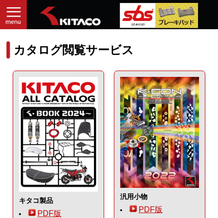
カタログ閲覧サービス
汎用小物
キタコ製品
PDF版
PDF版