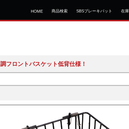
商品検索
SBSブレーキパット
在庫
HOME
ロ調フロントバスケット低背仕様！