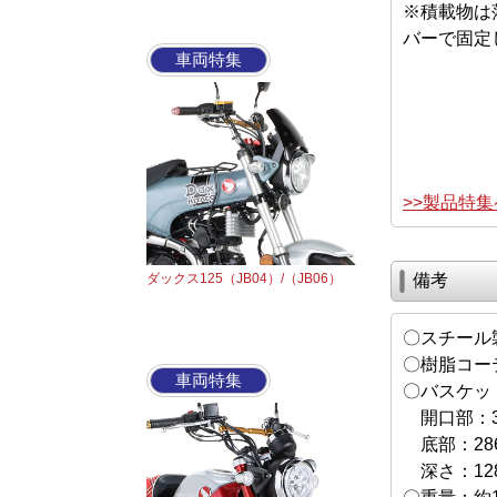
※積載物は
バーで固定
車両特集
>>製品特
ダックス125（JB04）/（JB06）
備考
〇スチール
〇樹脂コー
車両特集
〇バスケッ
開口部：32
底部：286
深さ：12