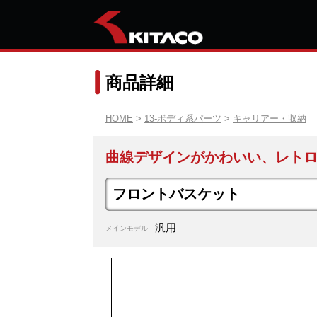
商品詳細
HOME
>
13-ボディ系パーツ
>
キャリアー・収納
曲線デザインがかわいい、レト
フロントバスケット
汎用
メインモデル