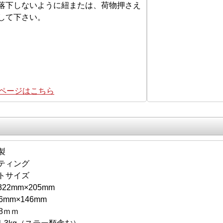
落下しないように紐または、荷物押さえ
して下さい。
集ページはこちら
製
ティング
トサイズ
2mm×205mm
mm×146mm
8ｍｍ