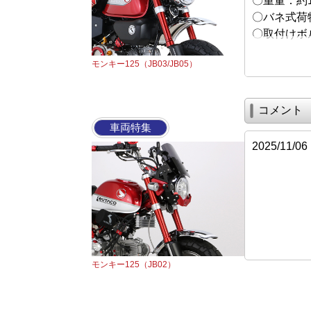
〇重量：約1
〇バネ式荷
〇取付けボ
モンキー125（JB03/JB05）
コメント
車両特集
2025/11
モンキー125（JB02）