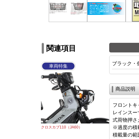
関連項目
ブラック・
車両特集
商品説明
フロントキ
レインスー
式荷物押さ
※過度の積
クロスカブ110（JA60）
積載量の範