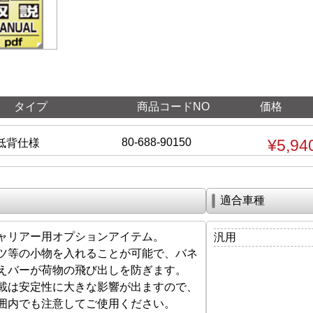
タイプ
商品コードNO
価格
80-688-90150
¥5,94
低背仕様
適合車種
ャリアー用オプションアイテム。
汎用
ツ等の小物を入れることが可能で、バネ
えバーが荷物の飛び出しを防ぎます。
載は安定性に大きな影響が出ますので、
囲内でも注意してご使用ください。