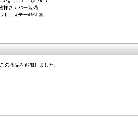
.3kg（ステー類含む）
物押さえバー装備
ルト、ステー類付属
/06 この商品を追加しました。