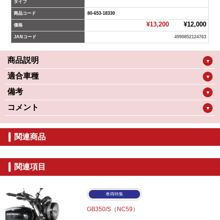
タイプ
商品コード
80-653-18330
¥13,200
¥12,000
価格
JANコード
4990852124763
商品説明
▼
適合車種
▼
備考
▼
コメント
▼
関連商品
関連項目
車両特集
GB350/S（NC59）