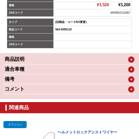
¥3,520
¥3,200
価格
JANコード
4990852122967
タイプ
(旧商品・コードNO変更）
商品コード
564-0090110
価格
JANコード
商品説明
▼
適合車種
▼
備考
▼
コメント
▼
関連商品
オプション
ヘルメットロックアシストワイヤー