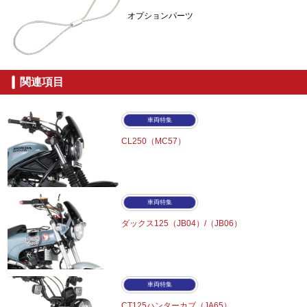
オプションパーツ
関連項目
車両特集
CL250（MC57）
車両特集
ダックス125（JB04）/（JB06）
車両特集
CT125ハンターカブ（JA65）