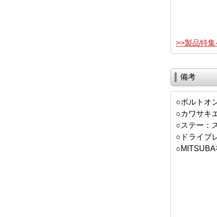
>>製品特
備考
○ボルトオ
○カワサキ
○ステー：
○ドライブ
○MITSU