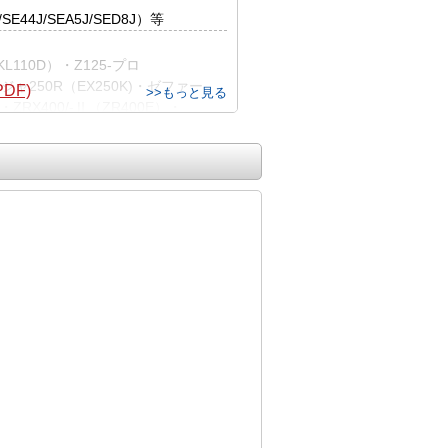
E44J/SEA5J/SED8J）等
/KL110D）・Z125-プロ
ジャ250R（EX250K)・ゼファー
DF)
>>もっと見る
）・ZRX400/-Ⅱ（ZR400E）・
J800B/EJ800E）・ゼファー
・ZRX1200R/S（ZRT20A）・
0C/ZRT10D）・ニンジャ ZX-14R等