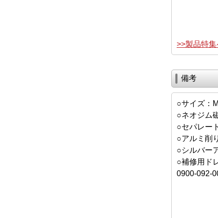
>>製品特
備考
○サイズ：M1
○ネオジム磁
○セパレー
○アルミ削
○シルバー
○補修用ド
0900-092-0