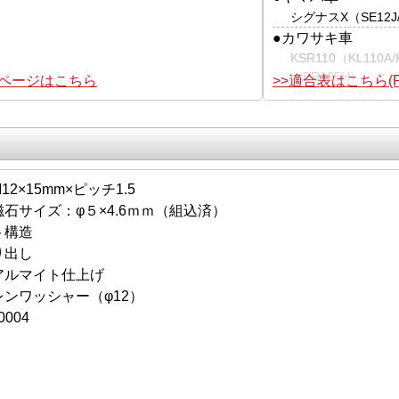
シグナスX（SE12J/S
●カワサキ車
KSR110（KL110A
（BR125H）・ニン
集ページはこちら
>>適合表はこちら(P
400/-χ（ZR400C
W800（EJ800A/E
1100（ZRT10A）
ZZR1100（ZRT1
2×15mm×ピッチ1.5
石サイズ：φ５×4.6ｍｍ（組込済）
ト構造
り出し
アルマイト仕上げ
レンワッシャー（φ12）
0004