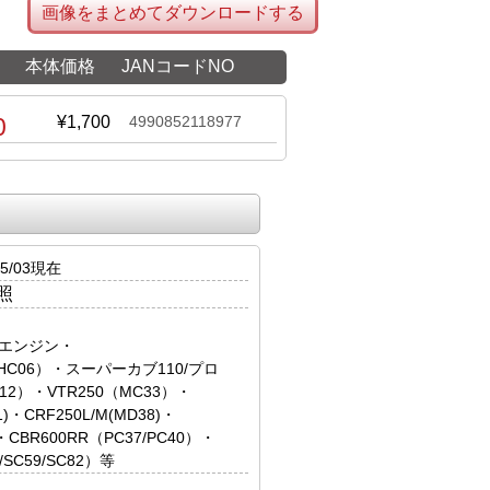
画像をまとめてダウンロードする
本体価格
JANコードNO
0
¥1,700
4990852118977
5/03現在
照
系エンジン・
0/HC06）・スーパーカブ110/プロ
AC12）・VTR250（MC33）・
)・CRF250L/M(MD38)・
・CBR600RR（PC37/PC40）・
7/SC59/SC82）等