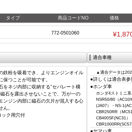
タイプ
商品コードNO
価格
772-0501060
¥1,87
適合車種
▲適合データは202
の鉄粉を吸着でき、よりエンジンオイル
●詳しくは適合表参
に保つことが可能です。
●ホンダ車
石をネジ内部に収納する"セパレート構
ホンダ4ストミニ
。磁石を露出させないことで、万が一の
NSR50/80（AC1
エンジン内部に磁石の欠片が混入する心
(JA07）・NS-1(
せん。
CBR250RR（MC51
ロック用穴付
CB400SF(NC31）
CBR1000RR(SC5
●ヤマハ車