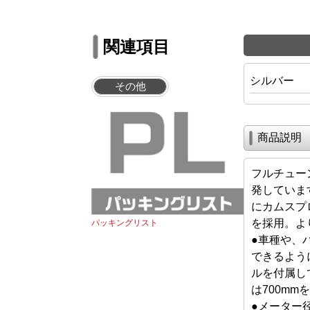
関連項目
シルバー
その他
商品説明
フルチュー
発しています
にカムスプ
を採用。よ
パッキングリスト
●車種や、
できるように
ルを付属して
は700m
●メーター