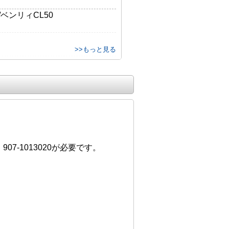
/ベンリィCL50
>>もっと見る
ンダーヘッドに適合
2シリンダーヘッド
7-1013020が必要です。
ダーヘッド
ーヘッド（廃番）
ンダーヘッド（廃番）
ダーヘッド（廃番）
ーヘッドは不可