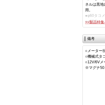
ネルは黒地
用。
●φ60タコメ
●φ22.2
>>製品特
備考
○メーター径
○機械式タ
○12V/6
※マグナ50