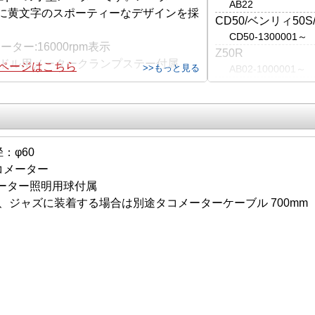
AB22
に黄文字のスポーティーなデザインを採
CD50/ベンリィ50S
CD50-1300001～
ーター:16000rpm表示
Z50R
ハンドル用メータークランプステー付属
集ページはこちら
>>もっと見る
AB02-1000001～
CD90
HA03-1100005～
マグナ50※
AC13
ジャズ※
：φ60
AC09
コメーター
●下記の当社製シリ
Vメーター照明用球付属
STD/STDタイプ
、ジャズに装着する場合は別途タコメーターケーブル 700mm 90
NEW STDシリン
ULTRAシリンダ
ULTRA-SEシリ
SE-PROシリン
※DOHCシリンダ