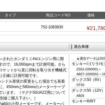
タイプ
商品コードNO
価格
752-1083830
¥21,78
適合車種
▲適合データは202
ンされたホンダミニ4stエンジン用に開
モンキー/ゴリラ/
ので、16,000rpmまで計測可能。さら
Z50J-1000001～
ロケットから直に回転を取り出す機械式
AB27-1000001～1
り正確に計測可能です。
ダックス50（6V）
ハンドル形状の変更をした場合でも装着
ST50
、450mmと580mmのメーターケーブ
ダックス50（12V
います。（マグナ50/JAZZ用について
AB26
mを別途ご購入下さい。）
モンキーR/RT
径φ60の小型メーターです。メーターパ