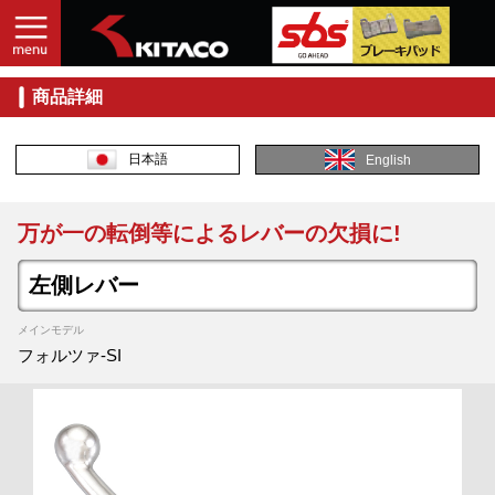
商品詳細
日本語
English
万が一の転倒等によるレバーの欠損に!
左側レバー
メインモデル
フォルツァ-SI