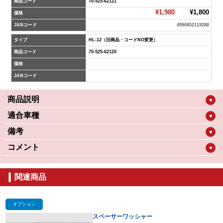
商品コード
70-525-62121
¥1,980
¥1,800
価格
JANコード
4990852119288
タイプ
HL-12（旧商品・コードNO変更）
商品コード
70-525-62120
価格
JANコード
商品説明
▼
適合車種
▼
備考
▼
コメント
▼
関連商品
オプション
スペーサーワッシャー