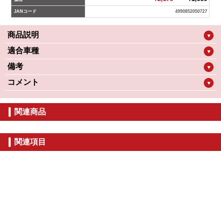
JANコード
4990852050727
商品説明
▼
適合車種
▼
備考
▼
コメント
▼
関連商品
関連項目