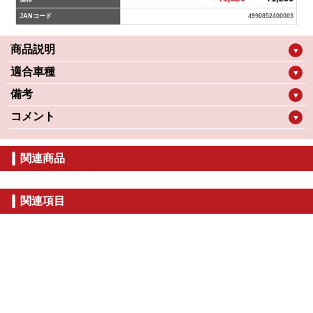
JANコード
4990852400003
商品説明
▼
適合車種
▼
備考
▼
コメント
▼
関連商品
関連項目