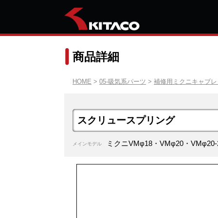
商品詳細
HOME
>
05-吸気系パーツ
>
補修用ミクニキャブレ
スクリュースプリング
ミクニVMφ18・VMφ20・VMφ2
メインモデル