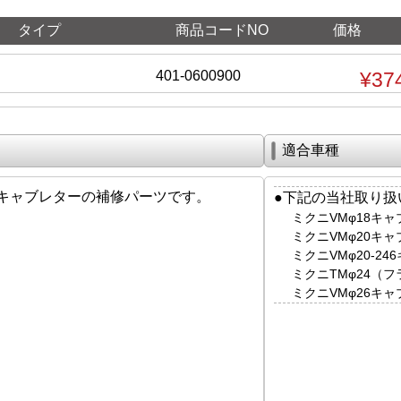
タイプ
商品コードNO
価格
401-0600900
¥37
適合車種
キャブレターの補修パーツです。
●下記の当社取り扱
ミクニVMφ18キ
ミクニVMφ20キ
ミクニVMφ20-2
ミクニTMφ24（
ミクニVMφ26キ