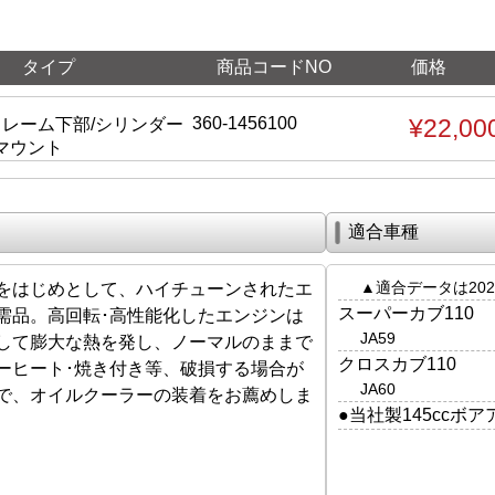
タイプ
商品コードNO
価格
360-1456100
¥22,00
フレーム下部/シリンダー
マウント
適合車種
▲適合データは202
をはじめとして、ハイチューンされたエ
スーパーカブ110
需品。高回転･高性能化したエンジンは
JA59
して膨大な熱を発し、ノーマルのままで
クロスカブ110
ーヒート･焼き付き等、破損する場合が
JA60
で、オイルクーラーの装着をお薦めしま
●当社製145ccボア