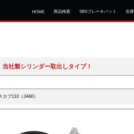
商品検索
SBSブレーキパット
在庫
HOME
スメ。当社製シリンダー取出しタイプ！
カブ110（JA60）