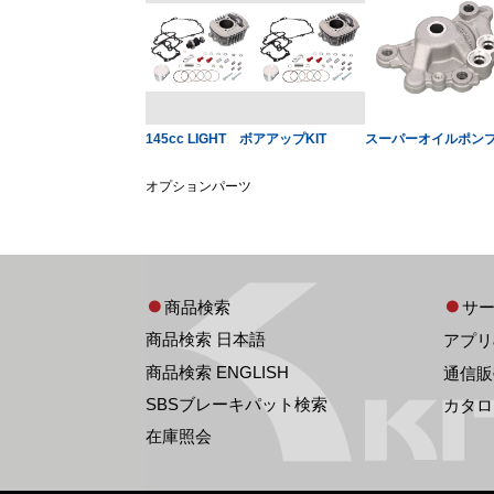
145cc LIGHT ボアアップKIT
スーパーオイルポンプ
オプションパーツ
商品検索
サ
商品検索 日本語
アプリ
商品検索 ENGLISH
通信販
SBSブレーキパット検索
カタロ
在庫照会