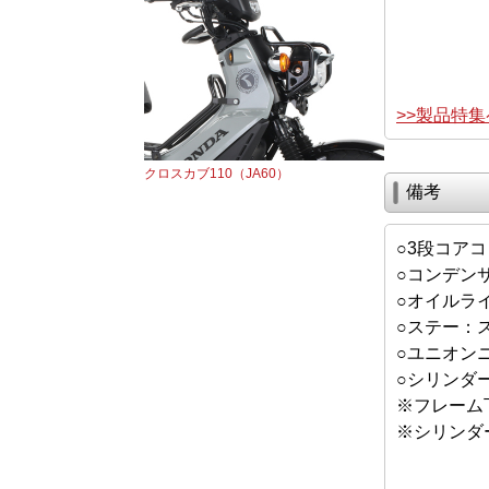
>>製品特
クロスカブ110（JA60）
備考
○3段コア
○コンデンサ
○オイルラ
○ステー：
○ユニオン
○シリンダ
※フレーム
※シリンダ