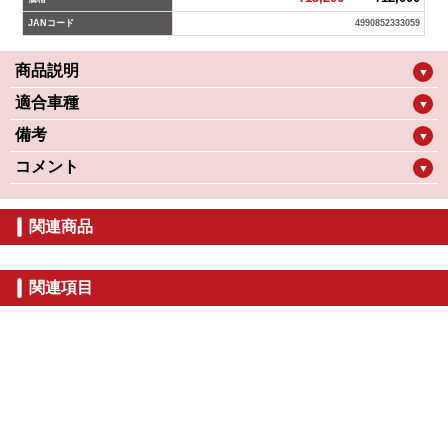
JANコード
4990852333059
商品説明
▼
適合車種
▼
備考
▼
コメント
▼
関連商品
関連項目