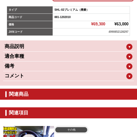
タイプ
SHL-02プレミアム（廃番）
商品コード
881-1202010
¥69,300
¥63,000
価格
JANコード
4990852128297
商品説明
▼
適合車種
▼
備考
▼
コメント
▼
関連商品
関連項目
その他