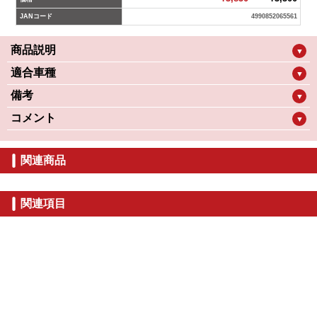
JANコード
4990852065561
商品説明
▼
適合車種
▼
備考
▼
コメント
▼
関連商品
関連項目