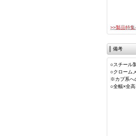
>>製品特
備考
○スチール
○クローム
※カブ系へ
○全幅×全高