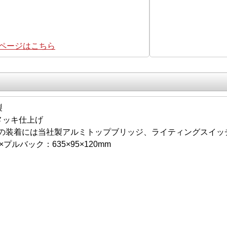
集ページはこちら
製
メッキ仕上げ
の装着には当社製アルミトップブリッジ、ライティングスイッ
×プルバック：635×95×120mm