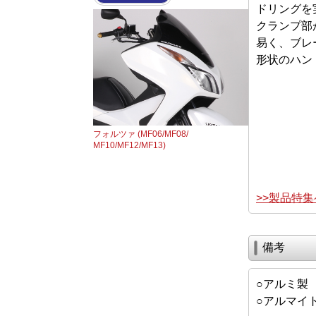
ドリングを
クランプ部
易く、ブレ
形状のハン
フォルツァ (MF06/MF08/
MF10/MF12/MF13)
>>製品特
備考
○アルミ製
○アルマイ