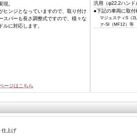
汎用（φ22.2ハン
実現。
●下記の車両に取付
がヒンジとなっていますので、取り付け
マジェスティS（2
ースバーも長さ調整式ですので、様々な
ァ-SI（MF12）等
ドルに対応します。
集ページはこちら
ト仕上げ