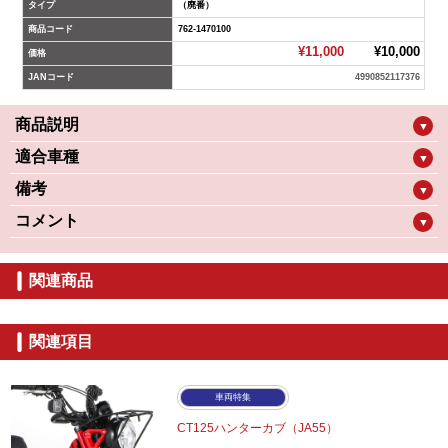
タイプ
（廃番）
商品コード
762-1470100
¥11,000
¥10,000
価格
JANコード
4990852117376
商品説明
▼
適合車種
▼
備考
▼
コメント
▼
関連商品
関連項目
車両特集
CT125ハンターカブ（JA55）