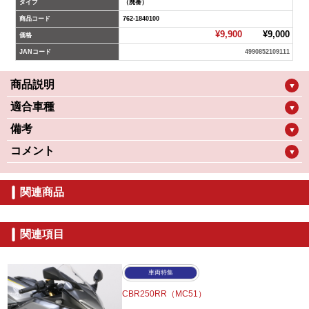
タイプ
（廃番）
商品コード
762-1840100
¥9,900
¥9,000
価格
JANコード
4990852109111
商品説明
▼
適合車種
▼
備考
▼
コメント
▼
関連商品
関連項目
車両特集
CBR250RR（MC51）