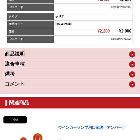
JANコード
4990852082209
タイプ
クリア
商品コード
807-4025000
¥2,200
¥2,000
価格
JANコード
4990852074945
商品説明
▼
適合車種
▼
備考
▼
コメント
▼
関連商品
補修
ウインカーランプ用口金球（アンバー）