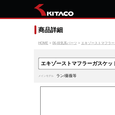
商品詳細
HOME
>
06-排気系パーツ
>
エキゾーストマフラー
エキゾーストマフラーガスケッ
ラン/薔薇等
メインモデル