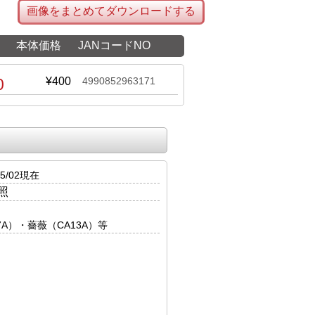
画像をまとめてダウンロードする
本体価格
JANコードNO
0
¥400
4990852963171
5/02現在
照
17A）・薔薇（CA13A）等