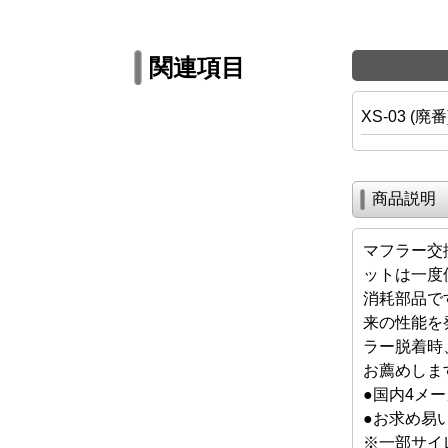
関連項目
XS-03 (廃番
商品説明
マフラー交
ットは一度
消耗部品で
来の性能を
ラー脱着時
お薦めしま
●国内4メ
●お求め易い2
※一部サイ