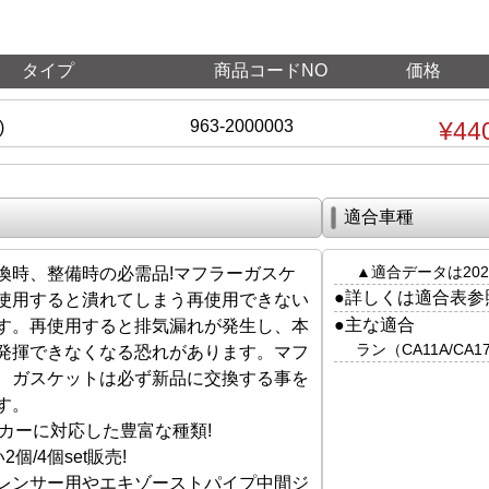
タイプ
商品コードNO
価格
963-2000003
¥44
)
適合車種
▲適合データは202
換時、整備時の必需品!マフラーガスケ
●詳しくは適合表参
使用すると潰れてしまう再使用できない
●主な適合
す。再使用すると排気漏れが発生し、本
ラン（CA11A/CA
発揮できなくなる恐れがあります。マフ
、ガスケットは必ず新品に交換する事を
す。
ーカーに対応した豊富な種類!
個/4個set販売!
レンサー用やエキゾーストパイプ中間ジ