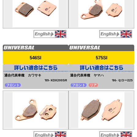
546SI
575SI
適合代表車種 カワサキ
適合代表車種 ヤマハ
'89- KDX200SR
'86- セロー225
フロント
フロント
リア