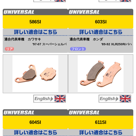
586SI
603SI
適合代表車種 カワサキ
適合代表車種 ホンダ
'97-07 スーパーシェルパ
'89-92 XLR250R/バハ
リア
フロント
604SI
611SI