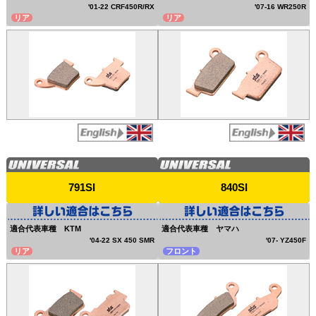
'01-22 CRF450R/RX
'07-16 WR250R
リア
リア
791SI
840SI
適合代表車種 KTM
適合代表車種 ヤマハ
'04-22 SX 450 SMR
'07- YZ450F
リア
フロント