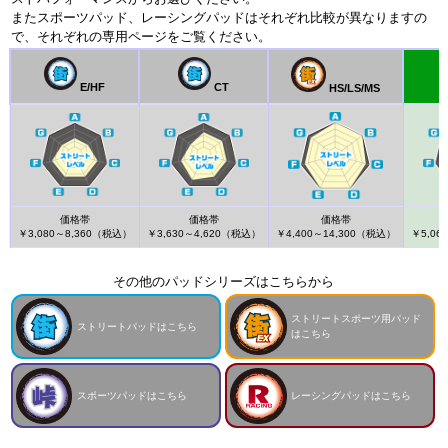
またスポーツパッド、レーシングパッドはそれぞれ比較が異なりますの
で、それぞれの専用ページをご覧ください。
E/HF
CT
HS/LS/MS
価格帯
価格帯
価格帯
￥3,080～8,360（税込）
￥3,630～4,620（税込）
￥4,400～14,300（税込）
￥5,06
その他のパッドシリーズはこちらから
ストリートスポーツ用パッド
ストリートパッドはこちら
はこちら
スポーツパッドはこちら
レーシングパッドはこちら