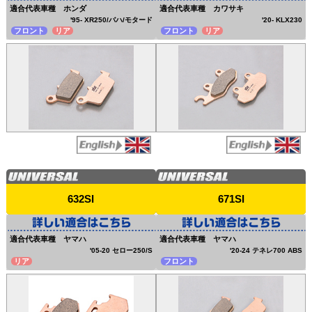
適合代表車種 ホンダ
適合代表車種 カワサキ
'95- XR250/バハ/モタード
'20- KLX230
フロント
リア
フロント
リア
632SI
671SI
適合代表車種 ヤマハ
適合代表車種 ヤマハ
'05-20 セロー250/S
'20-24 テネレ700 ABS
リア
フロント