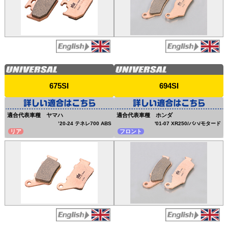
675SI
694SI
適合代表車種 ヤマハ
適合代表車種 ホンダ
’20-24 テネレ700 ABS
'01-07 XR250/バハ/モタード
リア
フロント