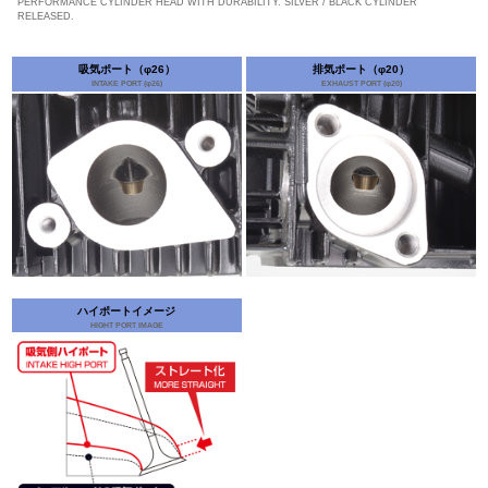
PERFORMANCE CYLINDER HEAD WITH DURABILITY. SILVER / BLACK CYLINDER
RELEASED.
吸気ポート（φ26）
排気ポート（φ20）
INTAKE PORT (φ26)
EXHAUST PORT (φ20)
ハイポートイメージ
HIGHT PORT IMAGE