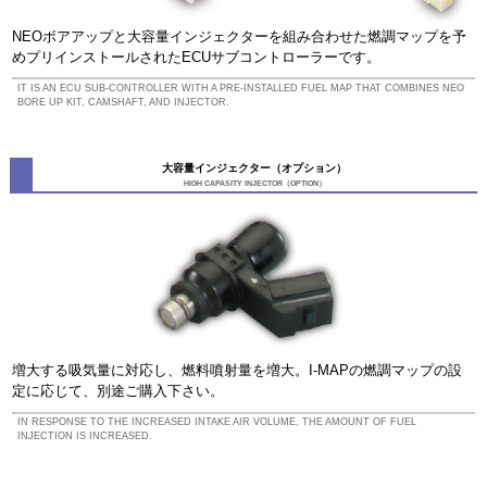
NEOボアアップと大容量インジェクターを組み合わせた燃調マップを予
めプリインストールされたECUサブコントローラーです。
IT IS AN ECU SUB-CONTROLLER WITH A PRE-INSTALLED FUEL MAP THAT COMBINES NEO
BORE UP KIT, CAMSHAFT, AND INJECTOR.
大容量インジェクター（オプション）
HIGH CAPASITY INJECTOR（OPTION）
増大する吸気量に対応し、燃料噴射量を増大。I-MAPの燃調マップの設
定に応じて、別途ご購入下さい。
IN RESPONSE TO THE INCREASED INTAKE AIR VOLUME, THE AMOUNT OF FUEL
INJECTION IS INCREASED.