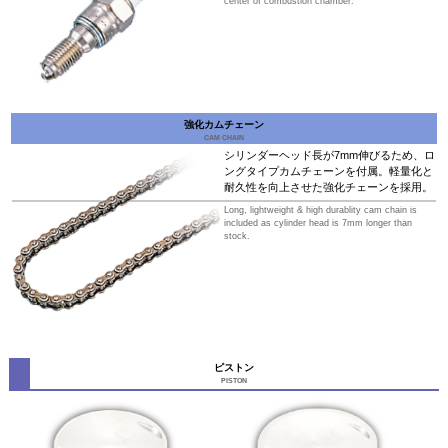
center of combustion chamber.
強化カムチェーン
CAM CHAIN
シリンダーヘッド長が7mm伸びるため、ロ
ングタイプカムチェーンを付属。軽量化と
耐久性を向上させた強化チェーンを採用。
Long, lightweight & high durablity cam chain is
included as cylinder head is 7mm longer than
stock.
ピストン
PISTON