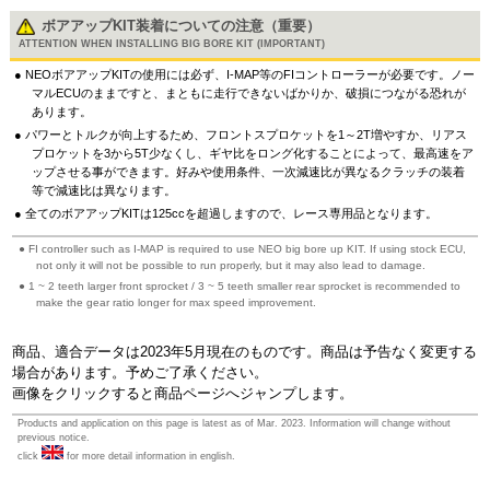
ボアアップKIT装着についての注意（重要）
ATTENTION WHEN INSTALLING BIG BORE KIT (IMPORTANT)
NEOボアアップKITの使用には必ず、I-MAP等のFIコントローラーが必要です。ノー
マルECUのままですと、まともに走行できないばかりか、破損につながる恐れが
あります。
パワーとトルクが向上するため、フロントスプロケットを1～2T増やすか、リアス
プロケットを3から5T少なくし、ギヤ比をロング化することによって、最高速をア
ップさせる事ができます。好みや使用条件、一次減速比が異なるクラッチの装着
等で減速比は異なります。
全てのボアアップKITは125ccを超過しますので、レース専用品となります。
FI controller such as I-MAP is required to use NEO big bore up KIT. If using stock ECU,
not only it will not be possible to run properly, but it may also lead to damage.
1 ~ 2 teeth larger front sprocket / 3 ~ 5 teeth smaller rear sprocket is recommended to
make the gear ratio longer for max speed improvement.
商品、適合データは2023年5月現在のものです。商品は予告なく変更する
場合があります。予めご了承ください。
画像をクリックすると商品ページへジャンプします。
Products and application on this page is latest as of Mar. 2023. Information will change without
previous notice.
click
for more detail information in english.