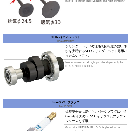
intake / exhaust improvement and high durability
NEOハイカムシャフト
NEO CAMSHAFT
シリンダーヘッドの性能高回転域の鋭い伸
びを実現するNEOシリンダーヘッド専用ハ
イカムシャフト。
Power increases at high rpm developed only for
NEO CYLINDER HEAD.
8mmスパークプラグ
8mm IY PLUG
燃焼室中央に寄せたスパークプラグは小型
8mmサイズのDENSOイリジウムプラグIY
シリーズを採用。
8mm size IRIDIUM PLUG IY is placed in the