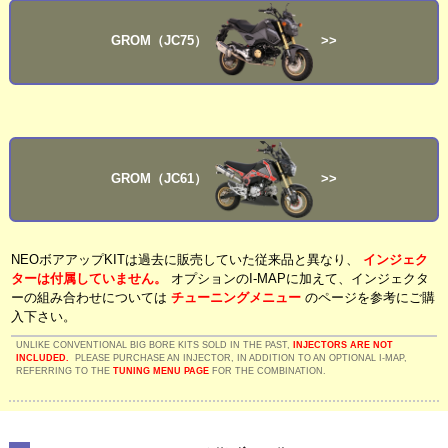
GROM（JC75）
>>
GROM（JC61）
>>
NEOボアアップKITは過去に販売していた従来品と異なり、
インジェク
ターは付属していません。
オプションのI-MAPに加えて、インジェクタ
ーの組み合わせについては
チューニングメニュー
のページを参考にご購
入下さい。
UNLIKE CONVENTIONAL BIG BORE KITS SOLD IN THE PAST,
INJECTORS ARE NOT
INCLUDED.
PLEASE PURCHASE AN INJECTOR, IN ADDITION TO AN OPTIONAL I-MAP,
REFERRING TO THE
TUNING MENU PAGE
FOR THE COMBINATION.