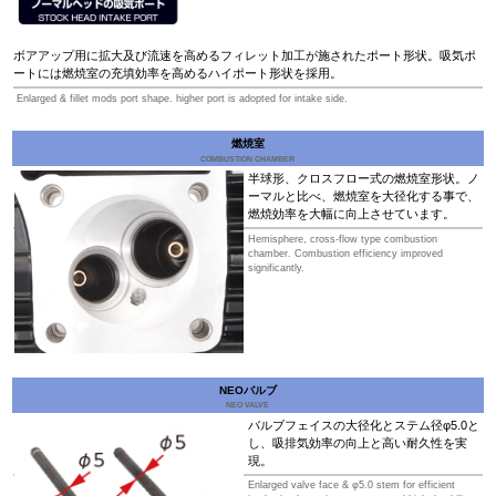
ボアアップ用に拡大及び流速を高めるフィレット加工が施されたポート形状。吸気ポ
ートには燃焼室の充填効率を高めるハイポート形状を採用。
Enlarged & fillet mods port shape. higher port is adopted for intake side.
燃焼室
COMBUSTION CHAMBER
半球形、クロスフロー式の燃焼室形状。ノ
ーマルと比べ、燃焼室を大径化する事で、
燃焼効率を大幅に向上させています。
Hemisphere, cross-flow type combustion
chamber. Combustion efficiency improved
significantly.
NEOバルブ
NEO VALVE
バルブフェイスの大径化とステム径φ5.0と
し、吸排気効率の向上と高い耐久性を実
現。
Enlarged valve face & φ5.0 stem for efficient