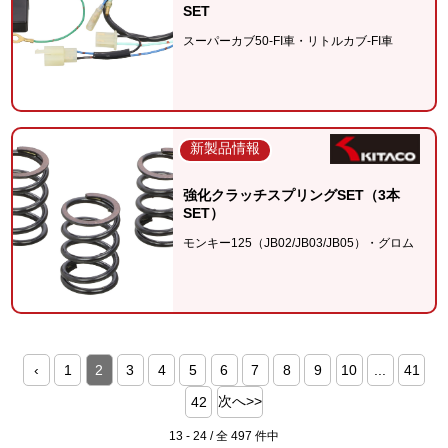
SET
スーパーカブ50-FI車・リトルカブ-FI車
新製品情報
強化クラッチスプリングSET（3本
SET）
モンキー125（JB02/JB03/JB05）・グロム
‹
1
2
3
4
5
6
7
8
9
10
...
41
次へ>>
42
13 - 24 / 全 497 件中