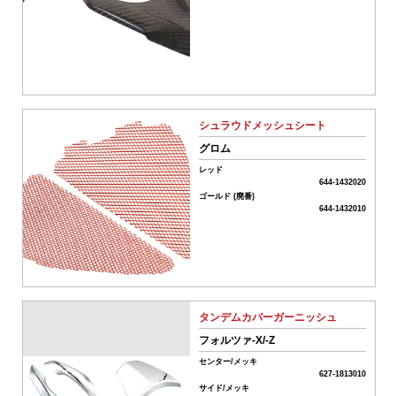
ワ
ー
ド
リ
シュラウドメッシュシート
セ
グロム
ッ
ト
レッド
644-1432020
カ
ゴールド (廃番)
644-1432010
テ
ゴ
リ
ー
か
ら
タンデムカバーガーニッシュ
探
フォルツァ-X/-Z
す
センター/メッキ
627-1813010
サイド/メッキ