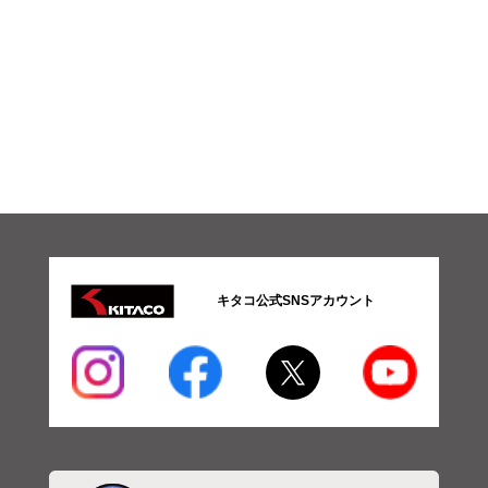
気
系
パ
ー
ツ
06-
排
気
系
パ
ー
ツ
07-
電
装
キタコ公式SNSアカウント
系
チ
ュ
ー
ニ
ン
グ
パ
ー