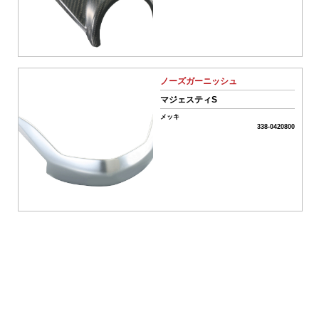
シ
ョ
ン
車
駆
動
系
ノーズガーニッシュ
パ
マジェスティS
ー
ツ
メッキ
338-0420800
04-
ス
ク
ー
タ
ー
駆
動
系
パ
ー
ツ
05-
吸