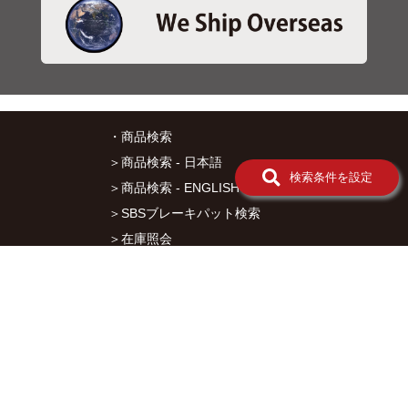
ツ
08-
操
安
系
パ
ー
ツ
・商品検索
09-
＞商品検索 - 日本語
ブ
検索条件を設定
レ
＞商品検索 - ENGLISH
ー
＞SBSブレーキパット検索
キ
系
＞在庫照会
パ
ー
・サービス
ツ
＞アプリ&マップダウンロード
10-
＞通信販売オーダーフォーム
メ
ー
＞カタログ閲覧
タ
・キタコについて
ー
系
＞会社概要
パ