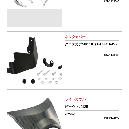
627-1813000
01-
ボ
ア
ア
ッ
ネックカバー
プ
系
クロスカブ50/110（AA06/JA45）
パ
ー
607-1446000
ツ
02-
エ
ン
ジ
ン
系
パ
ライトカウル
ー
ツ
ビーウィズ125
カーボン
03-
601-0412700
ミ
ッ