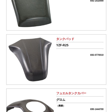
名
692-1432000
商
品
タ
イ
タンクパッド
プ
YZF-R25
全
て
ク
692-0770010
リ
車
ア
種
名･
形
式
フュエルタンクカバー
グロム
フ
リ
（廃番）
690-1444700
ー