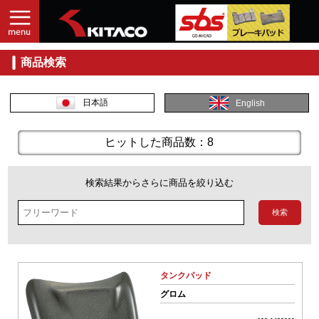
商品検索
入
力
し
日本語
English
て
探
す
ヒットした商品数：8
商
品
検索結果からさらに商品を絞り込む
コ
ー
ド
No.
タンクパッド
商
グロム
品