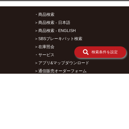
ー
ジ
ョ
・商品検索
イ
＞商品検索 - 日本語
ン
ト
＞商品検索 - ENGLISH
ガ
ス
＞SBSブレーキパット検索
ケ
＞在庫照会
ッ
検索条件を設定
ト
・サービス
マ
＞アプリ&マップダウンロード
フ
ラ
＞通信販売オーダーフォーム
ー
＞カタログ閲覧
小
物
・キタコについて
マフラ
＞会社概要
ー小物
（K-
＞採用情報
CON）
＞オークションでの売買について
レー
＞プライバシーポリシー
シン
グマ