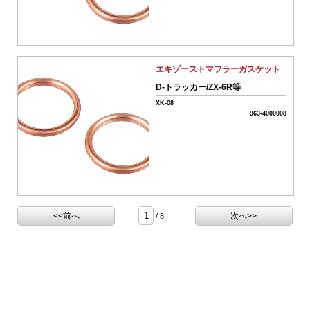
気
系
パ
ー
ツ
エキゾーストマフラーガスケット
06-
排
D-トラッカー/ZX-6R等
気
XK-08
系
963-4000008
パ
ー
ツ
エ
キ
ゾ
ー
ス
<<前へ
次へ>>
/ 8
ト
マ
フ
ラ
ー
ガ
ス
ケ