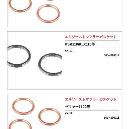
01-
ボ
ア
ア
ッ
エキゾーストマフラーガスケット
プ
系
KSR110/KLX110等
パ
XK-12
ー
963-4000012
ツ
02-
エ
ン
ジ
ン
系
パ
エキゾーストマフラーガスケット
ー
ツ
ゼファー1100等
XK-11
03-
963-4000011
ミ
ッ