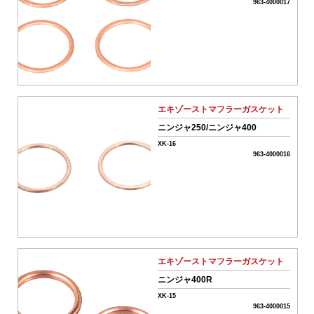
名
963-4000017
商
品
タ
イ
エキゾーストマフラーガスケット
プ
ニンジャ250/ニンジャ400
全
て
XK-16
ク
963-4000016
リ
車
ア
種
名･
形
式
エキゾーストマフラーガスケット
ニンジャ400R
フ
リ
XK-15
963-4000015
ー