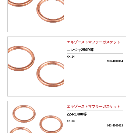
ワ
ー
ド
リ
エキゾーストマフラーガスケット
セ
ニンジャ250R等
ッ
ト
XK-14
963-4000014
カ
テ
ゴ
リ
ー
か
ら
エキゾーストマフラーガスケット
探
ZZ-R1400等
す
XK-13
963-4000013