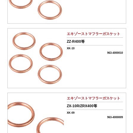
シ
ョ
ン
車
駆
動
系
エキゾーストマフラーガスケット
パ
ZZ-R400等
ー
ツ
XK-10
963-4000010
04-
ス
ク
ー
タ
ー
駆
動
エキゾーストマフラーガスケット
系
パ
ZX-10R/ZRX400等
ー
XK-09
ツ
963-4000009
05-
吸