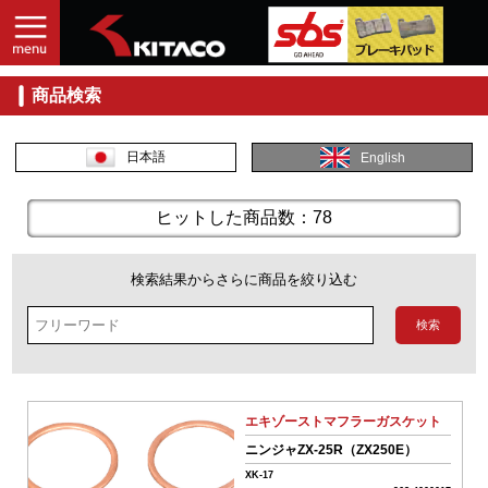
商品検索
入
力
し
日本語
English
て
探
す
ヒットした商品数：78
商
品
検索結果からさらに商品を絞り込む
コ
ー
ド
No.
エキゾーストマフラーガスケット
商
ニンジャZX-25R（ZX250E）
品
XK-17