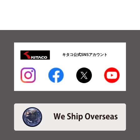
ッ
ト
エキ
ゾー
スト
マフ
ラー
ガス
ケッ
ト
キタコ公式SNSアカウント
（K-
PIT）
ストリート
用マフラー
（JMCA）
4ストミニ用
ストリート
用マフラー
（JMCA）
スクーター
用
マ
フ
ラ