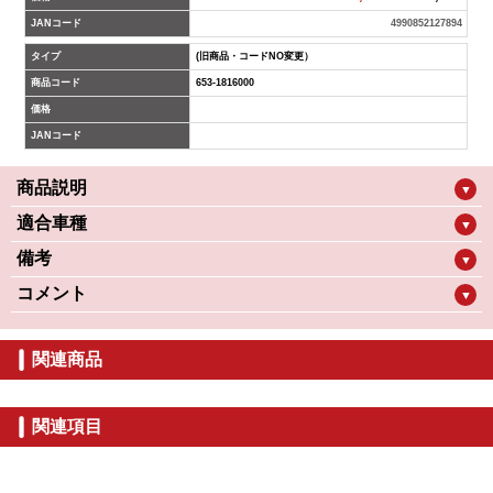
JANコード
4990852127894
タイプ
(旧商品・コードNO変更）
商品コード
653-1816000
価格
JANコード
商品説明
▼
適合車種
▼
備考
▼
コメント
▼
関連商品
関連項目