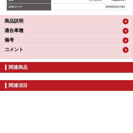
JANコード
4990852017584
商品説明
▼
適合車種
▼
備考
▼
コメント
▼
関連商品
関連項目