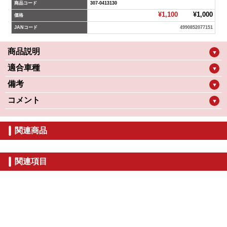
商品コード
307-0413130
¥1,100
¥1,000
価格
JANコード
4990852077151
商品説明
▼
適合車種
▼
備考
▼
コメント
▼
関連商品
関連項目