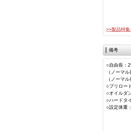
>>製品特
備考
○自由長：2
（ノーマル長2
（ノーマル長
○プリロー
○オイルダ
○ハードタ
○設定体重：