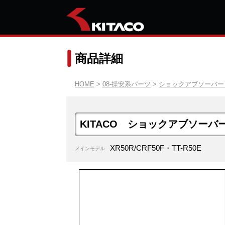
商品詳細
HOME
>
08-操安系パーツ
>
ショックアブソーバー
KITACO ショックアブソーバ
XR50R/CRF50F・TT-R50E
メインモデル