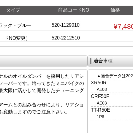
タイプ
商品コードNO
価格
520-1129010
¥7,48
 ブラック・ブルー
520-2212510
コードNO変更）
適合車種
▲適合データは202
ナルのオイルダンパーを採用したリアシ
XR50R
ソーバーです。培ってきたミニバイクの
AE03
最大限に活かして開発したチューニング
CRF50F
。
AE03
アームとの組み合わせにより、リアショ
TT-R50E
も変動しますのでご注意下さい。
1P6