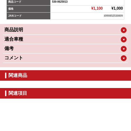
商品コード
530-0625013
¥1,100
¥1,000
価格
JANコード
4990852530809
商品説明
▼
適合車種
▼
備考
▼
コメント
▼
関連商品
関連項目