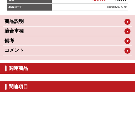
JANコード
4990852077779
商品説明
▼
適合車種
▼
備考
▼
コメント
▼
関連商品
関連項目