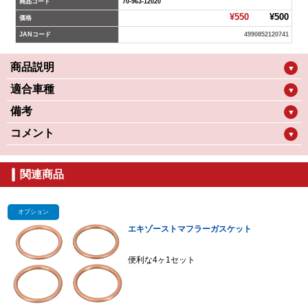
商品コード
70-963-12020
¥550
¥500
価格
JANコード
4990852120741
商品説明
▼
適合車種
▼
備考
▼
コメント
▼
関連商品
オプション
エキゾーストマフラーガスケット
便利な4ヶ1セット