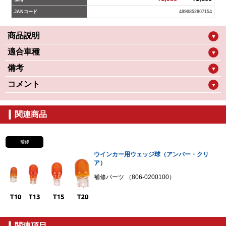
JANコード
4990852807154
商品説明
▼
適合車種
▼
備考
▼
コメント
▼
関連商品
補修
ウインカー用ウェッジ球（アンバー・クリ
ア）
補修パーツ （806-0200100）
関連項目