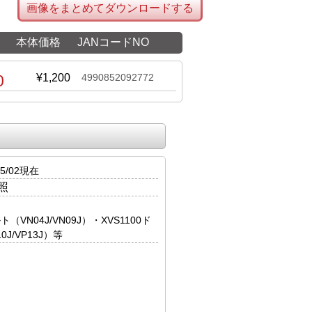
画像をまとめてダウンロードする
本体価格
JANコードNO
0
¥1,200
4990852092772
5/02現在
照
ルト（VN04J/VN09J）・XVS1100ド
J/VP13J）等