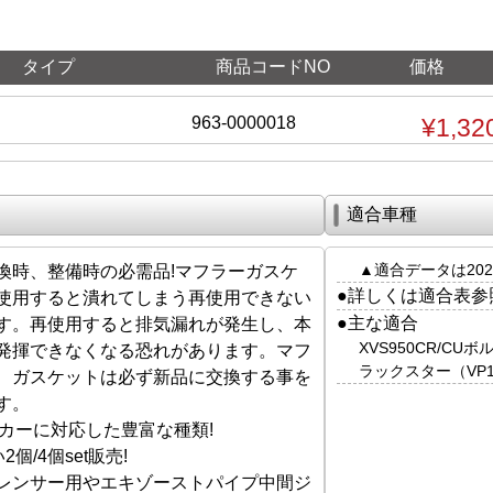
タイプ
商品コードNO
価格
963-0000018
¥1,32
適合車種
▲適合データは202
換時、整備時の必需品!マフラーガスケ
●詳しくは適合表参
使用すると潰れてしまう再使用できない
●主な適合
す。再使用すると排気漏れが発生し、本
XVS950CR/CUボ
発揮できなくなる恐れがあります。マフ
ラックスター（VP10
、ガスケットは必ず新品に交換する事を
す。
ーカーに対応した豊富な種類!
個/4個set販売!
レンサー用やエキゾーストパイプ中間ジ