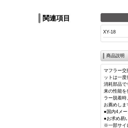
関連項目
XY-18
商品説明
マフラー交
ットは一度
消耗部品で
来の性能を
ラー脱着時
お薦めしま
●国内4メ
●お求め易い2
※一部サイ