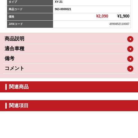
タイプ
XY-21
商品コード
963-0000021
¥2,090
¥1,900
価格
JANコード
4990852110087
商品説明
▼
適合車種
▼
備考
▼
コメント
▼
関連商品
関連項目