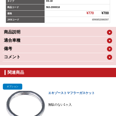
タイプ
XS-18
商品コード
963-2000018
¥770
¥700
価格
JANコード
4990852086597
商品説明
▼
適合車種
▼
備考
▼
コメント
▼
関連商品
オプション
エキゾーストマフラーガスケット
無駄のない1ヶ入