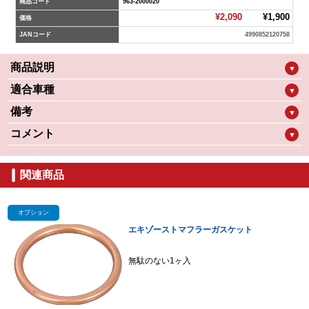
商品コード
963-2000020
¥2,090
¥1,900
価格
JANコード
4990852120758
商品説明
▼
適合車種
▼
備考
▼
コメント
▼
関連商品
オプション
エキゾーストマフラーガスケット
無駄のない1ヶ入