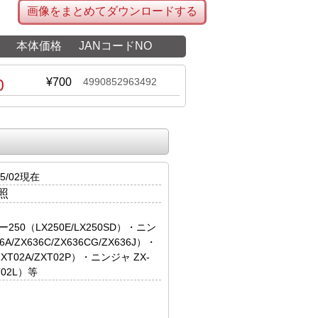
画像をまとめてダウンロードする
本体価格
JANコードNO
0
¥700
4990852963492
5/02現在
照
ー250（LX250E/LX250SD）・ニン
6A/ZX636C/ZX636CG/ZX636J）・
XT02A/ZXT02P）・ニンジャ ZX-
T02L）等