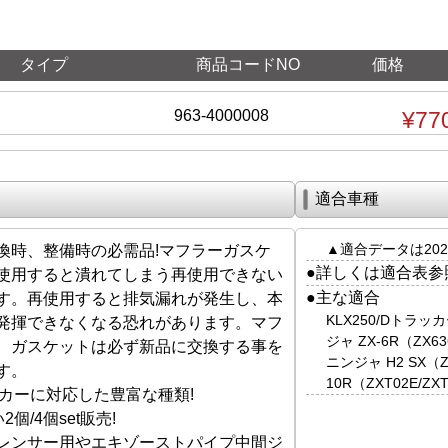
タイプ
商品コードNO
価格
963-4000008
¥77
適合車種
▲適合データは202
換時、整備時の必需品!マフラーガスケ
●詳しくは適合表参
使用すると潰れてしまう再使用できない
●主な適合
す。再使用すると排気漏れが発生し、本
KLX250/Dトラッカ
発揮できなくなる恐れがあります。マフ
ジャ ZX-6R（ZX63
、ガスケットは必ず新品に交換する事を
ニンジャ H2 SX（Z
す。
10R（ZXT02E/ZX
ーカーに対応した豊富な種類!
個/4個set販売!
レンサー用やエキゾーストパイプ中間ジ