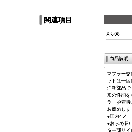
関連項目
XK-08
商品説明
マフラー交
ットは一度
消耗部品で
来の性能を
ラー脱着時
お薦めしま
●国内4メ
●お求め易い2
※一部サイ