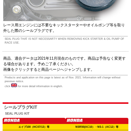
レース用エンジンには不要なキックスターターやオイルポンプ等を取り
外した際のシールプラグです。
SEAL PLUG THAT IS NOT NECESSARTY WHEN REMOVING KICK STARTER & OIL PUMP OF
RACE USE.
商品、適合データは2021年11月現在のものです。商品は予告なく変更す
る場合があります。予めご了承ください。
画像をクリックすると商品ページへジャンプします。
Products and application on this page is latest as of Nov. 2021. Information will change without
previous notice.
click
for more detail information in english.
シールプラグKIT
SEAL PLUG KIT
エイプ100（HC07/13）等
NSR50(AC10）・NS-1（AC12）等