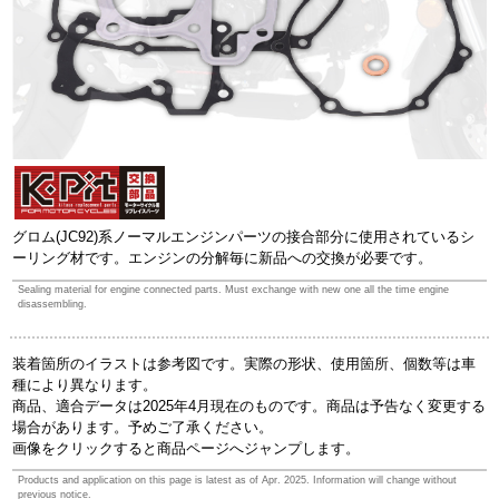
グロム(JC92)系ノーマルエンジンパーツの接合部分に使用されているシ
ーリング材です。エンジンの分解毎に新品への交換が必要です。
Sealing material for engine connected parts. Must exchange with new one all the time engine
disassembling.
装着箇所のイラストは参考図です。実際の形状、使用箇所、個数等は車
種により異なります。
商品、適合データは2025年4月現在のものです。商品は予告なく変更する
場合があります。予めご了承ください。
画像をクリックすると商品ページへジャンプします。
Products and application on this page is latest as of Apr. 2025. Information will change without
previous notice.