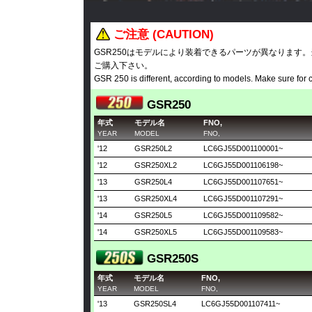
ご注意 (CAUTION)
GSR250はモデルにより装着できるパーツが異なります
ご購入下さい。
GSR 250 is different, according to models. Make sure for 
GSR250
年式
モデル名
FNO,
YEAR
MODEL
FNO,
'12
GSR250L2
LC6GJ55D001100001~
'12
GSR250XL2
LC6GJ55D001106198~
'13
GSR250L4
LC6GJ55D001107651~
'13
GSR250XL4
LC6GJ55D001107291~
'14
GSR250L5
LC6GJ55D001109582~
'14
GSR250XL5
LC6GJ55D001109583~
GSR250S
年式
モデル名
FNO,
YEAR
MODEL
FNO,
'13
GSR250SL4
LC6GJ55D001107411~