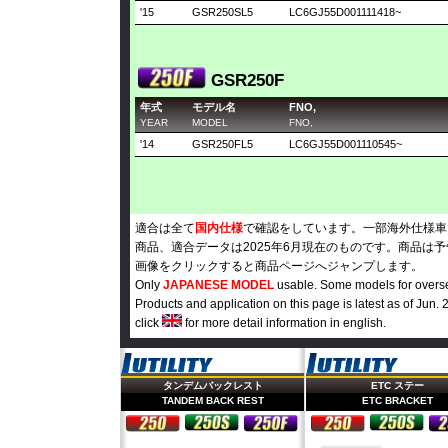
'15
GSR250SL5
LC6GJ55D001111418~
GSR250F
年式
モデル名
FNO,
YEAR
MODEL
FNO,
'14
GSR250FL5
LC6GJ55D001110545~
適合は全て
国内仕様
で確認をしています。一部海外仕様車
商品、適合データは2025年6月現在のものです。商品は
画像をクリックすると商品ページへジャンプします。
Only
JAPANESE MODEL
usable. Some models for oversea
Products and application on this page is latest as of Jun. 
click
for more detail information in english.
タンデムバックレスト
ETC ステー
TANDEM BACK REST
ETC BRACKET