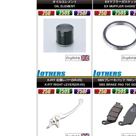
オイルエレメント
EXマフラーガスケッ
OIL ELEMENT
EX MUFFLER GASKE
K-PIT 右側レバー(SR-05)
SBSブレーキパッド 700
K-PIT RIGHT LEVER(SR-05)
SBS BRAKE PAD 700 SE