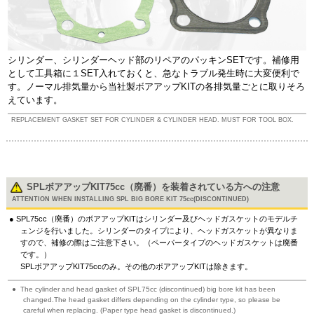
シリンダー、シリンダーヘッド部のリペアのパッキンSETです。補修用
として工具箱に１SET入れておくと、急なトラブル発生時に大変便利で
す。ノーマル排気量から当社製ボアアップKITの各排気量ごとに取りそろ
えています。
REPLACEMENT GASKET SET FOR CYLINDER & CYLINDER HEAD. MUST FOR TOOL BOX.
SPLボアアップKIT75cc（廃番）を装着されている方への注意
ATTENTION WHEN INSTALLING SPL BIG BORE KIT 75cc(DISCONTINUED)
SPL75cc（廃番）のボアアップKITはシリンダー及びヘッドガスケットのモデルチ
ェンジを行いました。シリンダーのタイプにより、ヘッドガスケットが異なりま
すので、補修の際はご注意下さい。（ペーパータイプのヘッドガスケットは廃番
です。）
SPLボアアップKIT75ccのみ。その他のボアアップKITは除きます。
The cylinder and head gasket of SPL75cc (discontinued) big bore kit has been
changed.The head gasket differs depending on the cylinder type, so please be
careful when replacing. (Paper type head gasket is discontinued.)