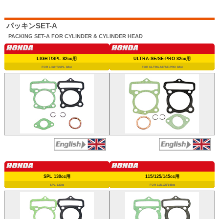
パッキンSET-A
PACKING SET-A FOR CYLINDER & CYLINDER HEAD
LIGHT/SPL 82cc用
ULTRA-SE/SE-PRO 82cc用
FOR LIGHT/SPL 82cc
FOR ULTRA-SE/SE-PRO 82cc
SPL 130cc用
115/125/145cc用
SPL 130cc
FOR 115/125/145cc