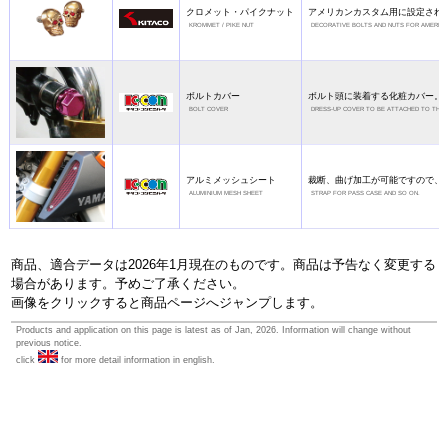
クロメット・パイクナット
アメリカンカスタム用に設定され
KROMMET / PIKE NUT
DECORATIVE BOLTS AND NUTS FOR AMERICA
ボルトカバー
ボルト頭に装着する化粧カバー。
BOLT COVER
DRESS-UP COVER TO BE ATTACHED TO THE 
アルミメッシュシート
裁断、曲げ加工が可能ですので、
ALUMINIUM MESH SHEET
STRAP FOR PASS CASE AND SO ON.
商品、適合データは2026年1月現在のものです。商品は予告なく変更する
場合があります。予めご了承ください。
画像をクリックすると商品ページへジャンプします。
Products and application on this page is latest as of Jan, 2026. Information will change without
previous notice.
click
for more detail information in english.