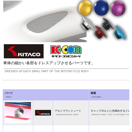
車体の細かい各部をドレスアップさせるパーツです。
DRESSES UP EACH SMALL PART OF THE MOTORCYCLE BODY.
パーツ
特長
PARTS
FEATURES
アルミマウントシート
キャップボルトに共締めするドレ
ALUMINIUM MOUNT SHEET
DRESS-UP SHEET THAT IS FASTENED TOGET