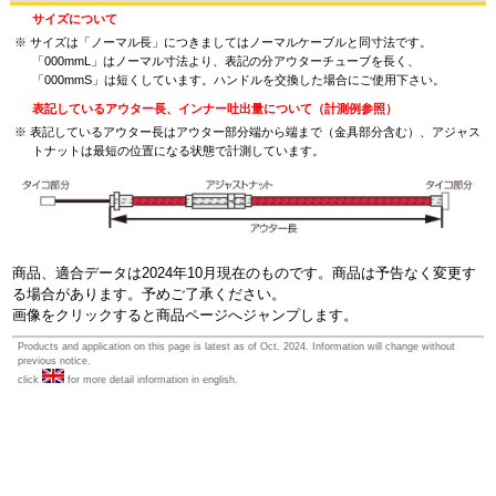
サイズについて
サイズは「ノーマル長」につきましてはノーマルケーブルと同寸法です。
「000mmL」はノーマル寸法より、表記の分アウターチューブを長く、
「000mmS」は短くしています。ハンドルを交換した場合にご使用下さい。
表記しているアウター長、インナー吐出量について（計測例参照）
表記しているアウター長はアウター部分端から端まで（金具部分含む）、アジャス
トナットは最短の位置になる状態で計測しています。
商品、適合データは2024年10月現在のものです。商品は予告なく変更す
る場合があります。予めご了承ください。
画像をクリックすると商品ページへジャンプします。
Products and application on this page is latest as of Oct. 2024. Information will change without
previous notice.
click
for more detail information in english.