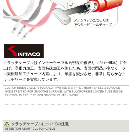
クラッチケーブルはインナーケーブル高密度の複撚り（7×7=49本）に仕
上げ、高張力加工、表面特殊加工を施した為、表面の凹凸が少なく、フ
ッ素樹脂加工チューブ内蔵により、摩擦を減少させ、非常に滑らかなク
ラッチワークを実現しています。
CLUTCH INNER CABLE IS PLURALLY TWISTED (7 x 7 = 49), HIGH TENSILE & SURFACE
MODS TREATED FOR SMOOTHE SURFACE. WITH FLUORORESIN COATED TUBE INSIDE,
FRICTION IS REDUCED FOR SMOOTH CLUTCH WORK.
クラッチケーブルについての注意
ATTENTION ABOUT CLUTCH CABLE