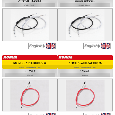
ノーマル長（30mmL）
60mmS（30mmS）
STOCK（30mL）
60mmS（30mmS）
NSR50（～AC10-1408397）等
NSR50（～AC10-1408397）等
NSR50（～AC10-1408397）etc.
NSR50（～AC10-1408397）etc.
ノーマル長
125mmL
STOCK
125mmL