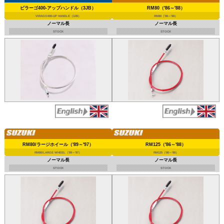
ビラーゴ400-アップハンドル（3JB）
RM80（'86～'88）
VIRAGO400-UP HANDLE（3JB）
RM80（'86～'88）
ノーマル長
ノーマル長
STOCK
STOCK
RM80/ラージホイール（'89～'97）
RM125（'86～'88）
RM80/LARGE WHEEL（'89～'97）
RM125（'86～'88）
ノーマル長
ノーマル長
STOCK
STOCK