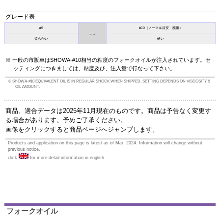
グレード表
#5
#10（ノーマル目安 廃番）
←→
柔らかい
硬い
一般の市販車はSHOWA-#10相当の粘度のフォークオイルが注入されています。セ
ッティングにつきましては、粘度及び、注入量で行なって下さい。
SHOWA-#10 EQUIVALENT OIL IS IN REGULAR SHOCK WHEN SHIPPED. SETTING DEPENDS ON VISCOSITY &
OIL AMOUNT.
商品、適合データは2025年11月現在のものです。商品は予告なく変更す
る場合があります。予めご了承ください。
画像をクリックすると商品ページへジャンプします。
Products and application on this page is latest as of Mar. 2024. Information will change without
previous notice.
click
for more detail information in english.
フォークオイル