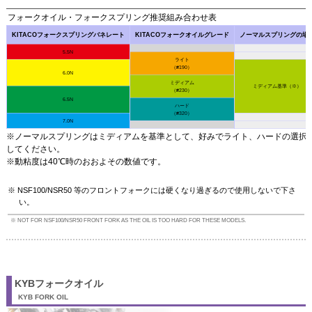
フォークオイル・フォークスプリング推奨組み合わせ表
KITACOフォークスプリングバネレート
KITACOフォークオイルグレード
ノーマルスプリングの場
5.5N
ライト
（#190）
6.0N
ミディアム
ミディアム基準（※）
（#230）
6.5N
ハード
（#320）
7.0N
※ノーマルスプリングはミディアムを基準として、好みでライト、ハードの選択
してください。
※動粘度は40℃時のおおよその数値です。
NSF100/NSR50 等のフロントフォークには硬くなり過ぎるので使用しないで下さ
い。
NOT FOR NSF100/NSR50 FRONT FORK AS THE OIL IS TOO HARD FOR THESE MODELS.
KYBフォークオイル
KYB FORK OIL