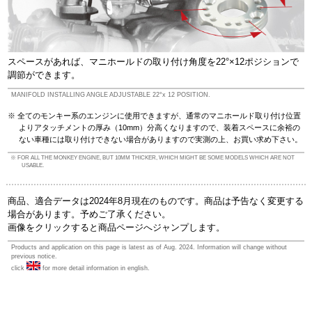
スペースがあれば、マニホールドの取り付け角度を22°×12ポジションで
調節ができます。
MANIFOLD INSTALLING ANGLE ADJUSTABLE 22°x 12 POSITION.
全てのモンキー系のエンジンに使用できますが、通常のマニホールド取り付け位置
よりアタッチメントの厚み（10mm）分高くなりますので、装着スペースに余裕の
ない車種には取り付けできない場合がありますので実測の上、お買い求め下さい。
FOR ALL THE MONKEY ENGINE, BUT 10MM THICKER, WHICH MIGHT BE SOME MODELS WHICH ARE NOT
USABLE.
商品、適合データは2024年8月現在のものです。商品は予告なく変更する
場合があります。予めご了承ください。
画像をクリックすると商品ページへジャンプします。
Products and application on this page is latest as of Aug. 2024. Information will change without
previous notice.
click
for more detail information in english.