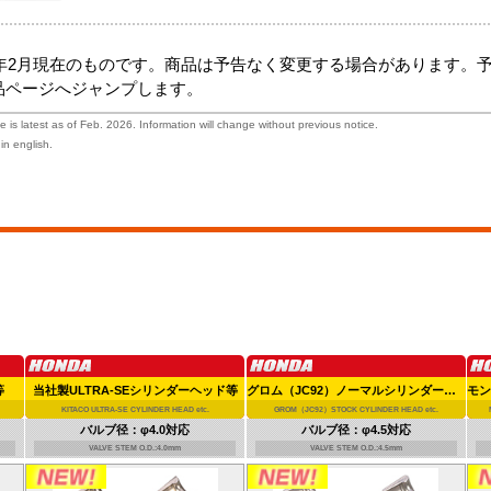
6年2月現在のものです。商品は予告なく変更する場合があります。
品ページへジャンプします。
 is latest as of Feb. 2026. Information will change without previous notice.
in english.
等
当社製ULTRA-SEシリンダーヘッド等
グロム（JC92）ノーマルシリンダーヘッド等
KITACO ULTRA-SE CYLINDER HEAD etc.
GROM（JC92）STOCK CYLINDER HEAD etc.
バルブ径：φ4.0対応
バルブ径：φ4.5対応
VALVE STEM O.D.:4.0mm
VALVE STEM O.D.:4.5mm