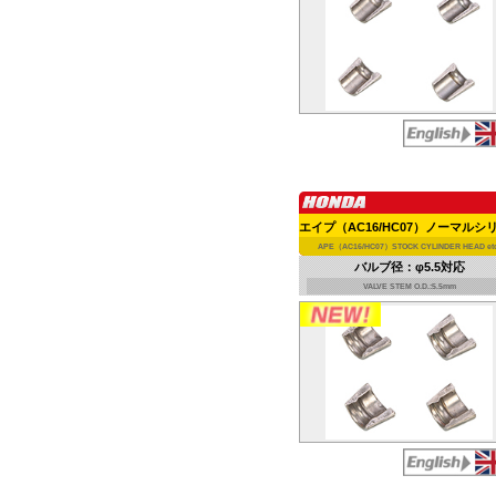
APE（AC16/HC07）STOCK CYLINDER HEAD etc
バルブ径：φ5.5対応
VALVE STEM O.D.:5.5mm