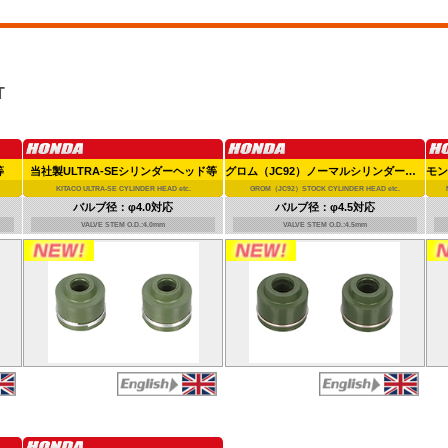
T
等
当社製ULTRA-SEシリンダーヘッド等
グロム（JC92）ノーマルシリンダーヘッド等
KITACO ULTRA-SE CYLINDER HEAD etc.
GROM（JC92）STOCK CYLINDER HEAD etc.
バルブ径：φ4.0対応
バルブ径：φ4.5対応
VALVE STEM O.D.:4.0mm
VALVE STEM O.D.:4.5mm