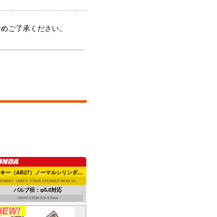
予めご了承ください。
モンキー（AB27）ノーマルシリンダーヘッド等
MONKEY（AB27）STOCK CYLINDER HEAD etc.
バルブ径：φ5.0対応
VALVE STEM O.D.:5.0mm