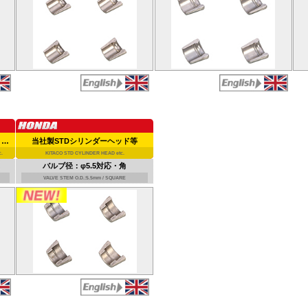
エイプ（AC16/HC07）ノーマルシリンダーヘッド等
当社製STDシリンダーヘッド等
.
KITACO STD CYLINDER HEAD etc.
バルブ径：φ5.5対応・角
VALVE STEM O.D.:5.5mm / SQUARE