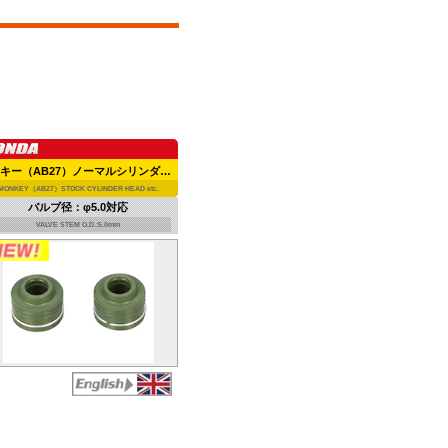
モンキー（AB27）ノーマルシリンダーヘッド等
MONKEY（AB27）STOCK CYLINDER HEAD etc.
バルブ径：φ5.0対応
VALVE STEM O.D.:5.0mm