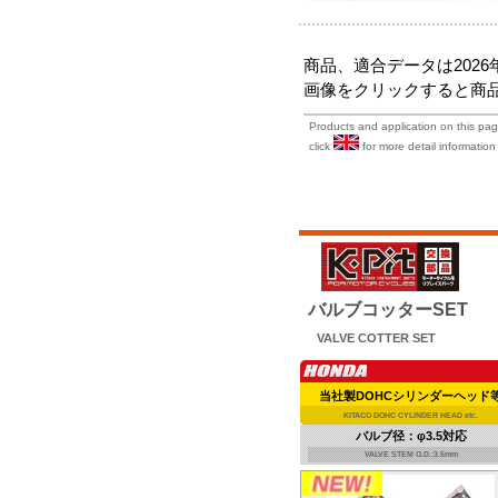
商品、適合データは202
画像をクリックすると商
Products and application on this page
click
for more detail information 
バルブコッターSET
VALVE COTTER SET
当社製DOHCシリンダーヘッド
KITACO DOHC CYLINDER HEAD etc.
バルブ径：φ3.5対応
VALVE STEM O.D.:3.5mm